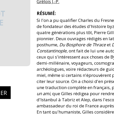
Grélois J.-P.
RÉSUMÉ:
Si l'on a pu qualifier Charles du Fres
de fondateur des études d'histoire byza
quatre générations plus tôt, Pierre Gil
pionnier. Deux ouvrages rédigés en lat
posthume,
Du Bosphore de Thrace
et
D
Constantinople
, ont fait de lui une au
ceux qui s'intéressent aux choses de 
demi-millénaire, voyageurs, cosmograp
archéologues, voire rédacteurs de guid
miel, même si certains n'éprouvèrent p
citer leur source. On a choisi d'en prés
une traduction complète en français, p
IER
un ami
, que Gilles rédigea pour rend
d'Istanbul à Tabriz et Alep, dans l'es
ambassadeur du roi de France auprès 
En tant qu'humaniste, Gilles considère 