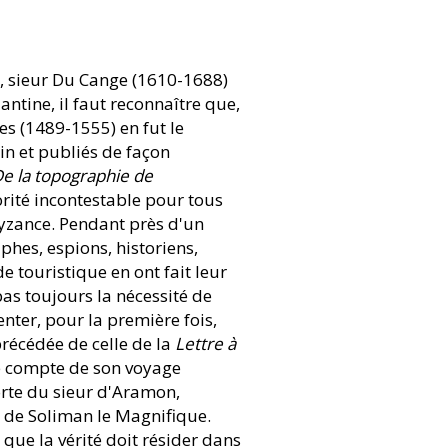
ne, sieur Du Cange (1610-1688)
ntine, il faut reconnaître que,
les (1489-1555) en fut le
in et publiés de façon
e la topographie de
torité incontestable pour tous
Byzance. Pendant près d'un
hes, espions, historiens,
e touristique en ont fait leur
as toujours la nécessité de
enter, pour la première fois,
récédée de celle de la
Lettre à
re compte de son voyage
corte du sieur d'Aramon,
de Soliman le Magnifique.
que la vérité doit résider dans