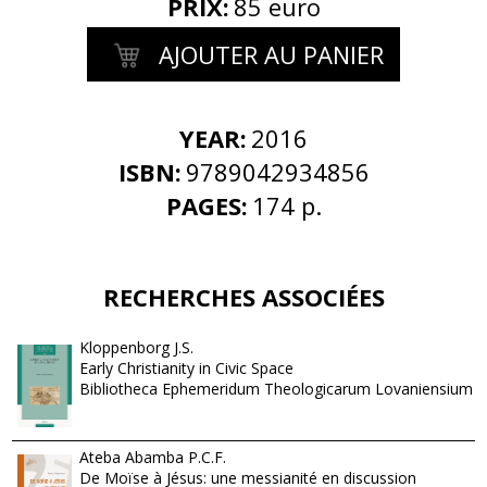
PRIX
:
85 euro
AJOUTER AU PANIER
YEAR:
2016
ISBN:
9789042934856
PAGES:
174 p.
RECHERCHES ASSOCIÉES
Kloppenborg J.S.
Early Christianity in Civic Space
Bibliotheca Ephemeridum Theologicarum Lovaniensium
Ateba Abamba P.C.F.
De Moïse à Jésus: une messianité en discussion