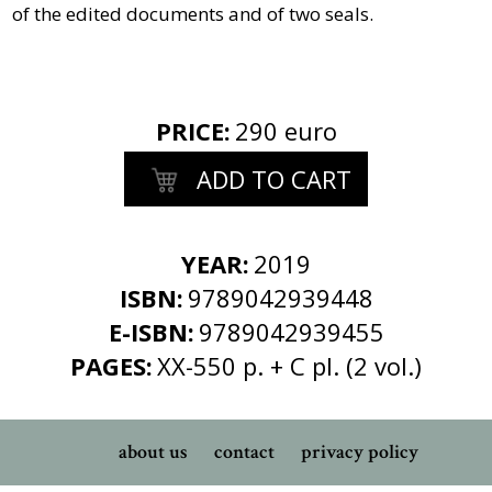
of the edited documents and of two seals.
PRICE
:
290 euro
ADD TO CART
YEAR:
2019
ISBN:
9789042939448
E-ISBN:
9789042939455
PAGES:
XX-550 p. + C pl. (2 vol.)
about us
contact
privacy policy