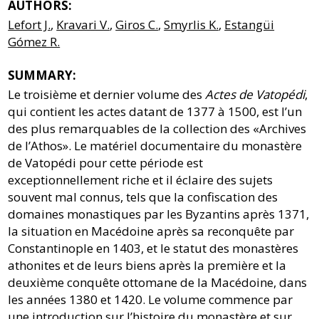
AUTHORS:
Lefort J.
,
Kravari V.
,
Giros C.
,
Smyrlis K.
,
Estangüi
Gómez R.
SUMMARY:
Le troisième et dernier volume des
Actes de Vatopédi
,
qui contient les actes datant de 1377 à 1500, est l’un
des plus remarquables de la collection des «Archives
de l’Athos». Le matériel documentaire du monastère
de Vatopédi pour cette période est
exceptionnellement riche et il éclaire des sujets
souvent mal connus, tels que la confiscation des
domaines monastiques par les Byzantins après 1371,
la situation en Macédoine après sa reconquête par
Constantinople en 1403, et le statut des monastères
athonites et de leurs biens après la première et la
deuxième conquête ottomane de la Macédoine, dans
les années 1380 et 1420. Le volume commence par
une introduction sur l’histoire du monastère et sur