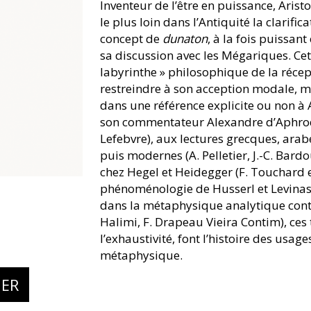
Inventeur de l’être en puissance, Arist
le plus loin dans l’Antiquité la clarifi
concept de
dunaton
, à la fois puissa
sa discussion avec les Mégariques. Ce
labyrinthe » philosophique de la récep
restreindre à son acception modale, ma
dans une référence explicite ou non à A
son commentateur Alexandre d’Aphrodi
Lefebvre), aux lectures grecques, arabes 
puis modernes (A. Pelletier, J.-C. Bardo
chez Hegel et Heidegger (F. Touchard e
phénoménologie de Husserl et Levinas (
dans la métaphysique analytique cont
Halimi, F. Drapeau Vieira Contim), ces 
l’exhaustivité, font l’histoire des usa
métaphysique.
IER