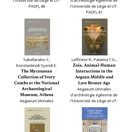
l'Université de Liège et UT-
d'archéologie égéenne de
PASP), 48
l'Université de Liège et UT-
PASP), 47
Sakellarakis Y.,
Laffineur R., Palaima T.G.,
Zoia. Animal-Human
Konstantinidi-Syvridi E.
The Mycenaean
Interactions in the
Collection of Ivory
Aegean Middle and
Combs at the National
Late Bronze Age
Archaeological
Aegaeum (Annales
Museum, Athens
d'archéologie égéenne de
Aegaeum (Annales
l'Université de Liège et UT-
d'archéologie égéenne de
PASP), 45
l'Université de Liège et UT-
PASP), 46