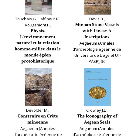
Touchais G., Laffineur R.,
Davis B.,
Minoan Stone Vessels
Rougemont F.,
Physis.
with Linear A
L'environnement
Inscriptions
naturel et la relation
Aegaeum (Annales
homme-milieu dans le
d'archéologie égéenne de
monde égéen
l'Université de Liège et UT-
protohistorique
PASP), 36
Aegaeum (Annales
d'archéologie égéenne de
l'Université de Liège et UT-
PASP), 37
Devolder M.,
Crowley J.L.,
Construire en Crète
The Iconography of
minoenne
Aegean Seals
Aegaeum (Annales
Aegaeum (Annales
d'archéologie égéenne de
d'archéologie égéenne de