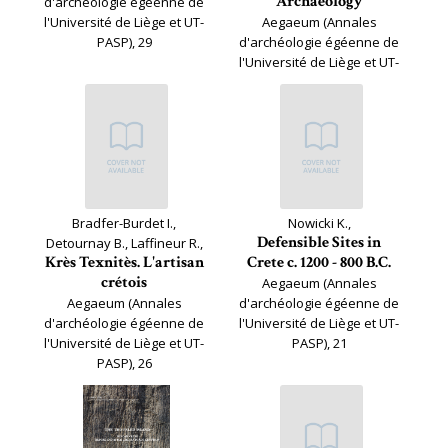
Archaeology
d'archéologie égéenne de
l'Université de Liège et UT-
Aegaeum (Annales
PASP), 29
d'archéologie égéenne de
l'Université de Liège et UT-
PASP), 28
Bradfer-Burdet I.,
Nowicki K.,
Defensible Sites in
Detournay B., Laffineur R.,
Krès Texnitès. L'artisan
Crete c. 1200 - 800 B.C.
crétois
Aegaeum (Annales
Aegaeum (Annales
d'archéologie égéenne de
d'archéologie égéenne de
l'Université de Liège et UT-
l'Université de Liège et UT-
PASP), 21
PASP), 26