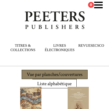
0
TITRES &
LIVRES
REVUES
ECSCO
COLLECTIONS
ÉLECTRONIQUES
Vue par planches/couvertures
Liste alphabétique