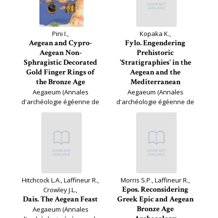
Pini I.,
Kopaka K.,
Aegean and Cypro-
Fylo. Engendering
Aegean Non-
Prehistoric
Sphragistic Decorated
'Stratigraphies' in the
Gold Finger Rings of
Aegean and the
the Bronze Age
Mediterranean
Aegaeum (Annales
Aegaeum (Annales
d'archéologie égéenne de
d'archéologie égéenne de
l'Université de Liège et UT-
l'Université de Liège et UT-
PASP), 31
PASP), 30
Hitchcock L.A., Laffineur R.,
Morris S.P., Laffineur R.,
Epos. Reconsidering
Crowley J.L.,
Dais. The Aegean Feast
Greek Epic and Aegean
Bronze Age
Aegaeum (Annales