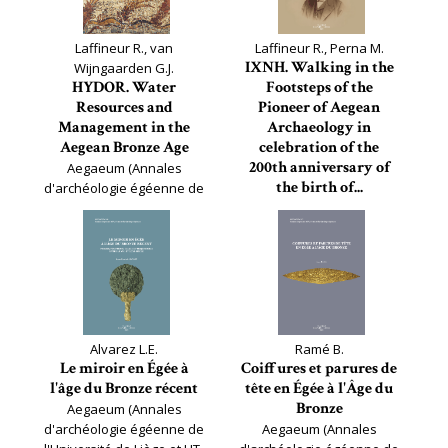
Laffineur R., van
Laffineur R., Perna M.
IXNH. Walking in the
Wijngaarden G.J.
HYDOR. Water
Footsteps of the
Resources and
Pioneer of Aegean
Management in the
Archaeology in
Aegean Bronze Age
celebration of the
200th anniversary of
Aegaeum (Annales
the birth of...
d'archéologie égéenne de
l'Université de Liège et UT-
Aegaeum (Annales
PASP), 50
d'archéologie égéenne de
l'Université de Liège et UT-
PASP), 49
Alvarez L.E.
Ramé B.
Le miroir en Égée à
Coiffures et parures de
l'âge du Bronze récent
tête en Égée à l'Âge du
Bronze
Aegaeum (Annales
d'archéologie égéenne de
Aegaeum (Annales