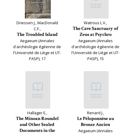
Driessen J., MacDonald
Watrous L.V.,
The Cave Sanctuary of
C.F.,
The Troubled Island
Zeus at Psychro
Aegaeum (Annales
Aegaeum (Annales
d'archéologie égéenne de
d'archéologie égéenne de
l'Université de Liège et UT-
l'Université de Liège et UT-
PASP), 17
PASP), 15
Hallager E.,
Renard J.,
The Minoan Roundel
Le Péloponnèse au
and Other Sealed
Bronze Ancien
Documents in the
Aegaeum (Annales