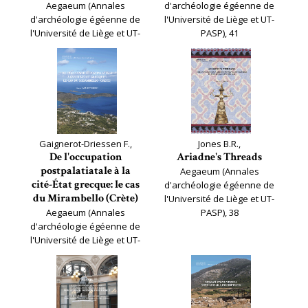
Aegaeum (Annales
d'archéologie égéenne de
d'archéologie égéenne de
l'Université de Liège et UT-
l'Université de Liège et UT-
PASP), 41
PASP), 42
Gaignerot-Driessen F.,
Jones B.R.,
De l'occupation
Ariadne's Threads
postpalatiatale à la
Aegaeum (Annales
cité-État grecque: le cas
d'archéologie égéenne de
du Mirambello (Crète)
l'Université de Liège et UT-
Aegaeum (Annales
PASP), 38
d'archéologie égéenne de
l'Université de Liège et UT-
PASP), 40