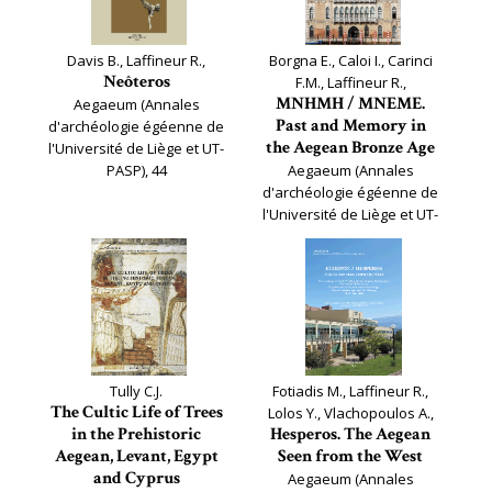
Davis B., Laffineur R.,
Borgna E., Caloi I., Carinci
Neôteros
F.M., Laffineur R.,
MNHMH / MNEME.
Aegaeum (Annales
Past and Memory in
d'archéologie égéenne de
the Aegean Bronze Age
l'Université de Liège et UT-
PASP), 44
Aegaeum (Annales
d'archéologie égéenne de
l'Université de Liège et UT-
PASP), 43
Tully C.J.
Fotiadis M., Laffineur R.,
The Cultic Life of Trees
Lolos Y., Vlachopoulos A.,
in the Prehistoric
Hesperos. The Aegean
Aegean, Levant, Egypt
Seen from the West
and Cyprus
Aegaeum (Annales