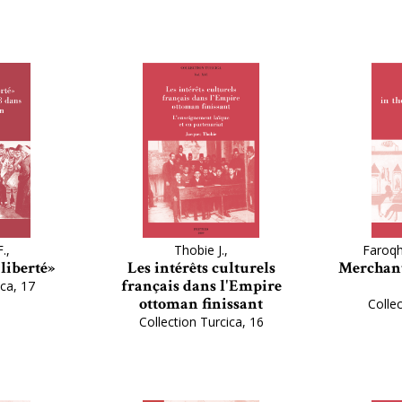
.,
Thobie J.,
Faroqhi
 liberté»
Les intérêts culturels
Merchant
français dans l'Empire
ica, 17
ottoman finissant
Collec
Collection Turcica, 16