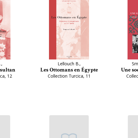
.,
Lellouch B.,
Smy
 sultan
Les Ottomans en Égypte
Une soc
ica, 12
Collection Turcica, 11
Collec