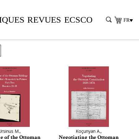
IQUES
REVUES
ECSCO
FR
Ursinus M.,
Koçunyan A.,
e of the Ottoman
Negotiating the Ottoman