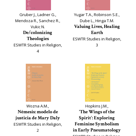
Gruber J., Ladner G.,
Yugar T.A., Robinson S.E.,
Mendoza R., Sanchez R.,
Dube L., Hinga T.M.
Valuing Lives, Healing
Vukic N.
De/colonizing
Earth
Theologies
ESWTR Studies in Religion,
ESWTR Studies in Religion,
3
4
Wozna A.M.,
Hopkins J.M.,
Némesis: modelo de
'The Wings of the
justicia de Mary Daly
Spirit': Exploring
Feminine Symbolism
ESWTR Studies in Religion,
in Early Pneumatology
2