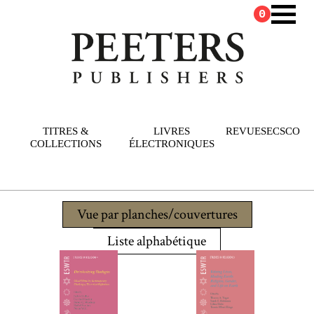
0
TITRES &
LIVRES
REVUES
ECSCO
COLLECTIONS
ÉLECTRONIQUES
Vue par planches/couvertures
Liste alphabétique