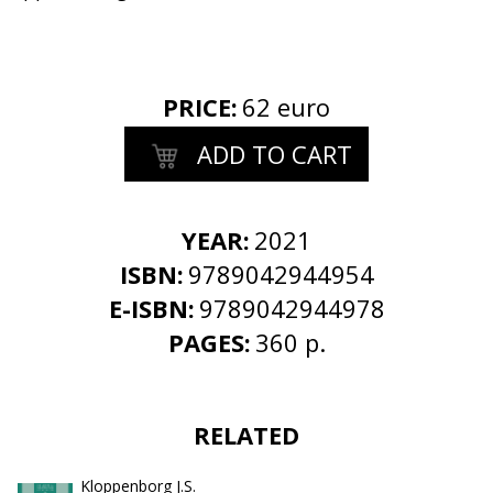
PRICE
:
62 euro
ADD TO CART
YEAR:
2021
ISBN:
9789042944954
E-ISBN:
9789042944978
PAGES:
360 p.
RELATED
Kloppenborg J.S.