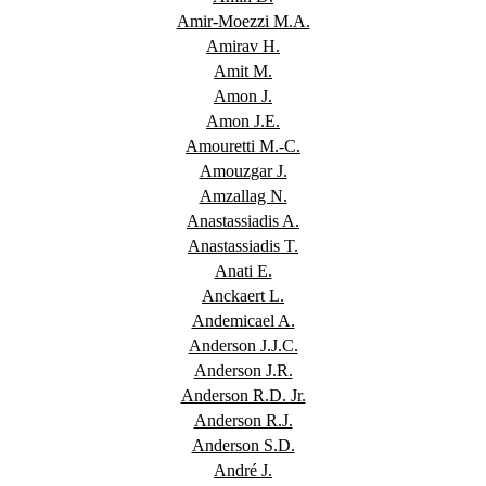
Amir-Moezzi M.A.
Amirav H.
Amit M.
Amon J.
Amon J.E.
Amouretti M.-C.
Amouzgar J.
Amzallag N.
Anastassiadis A.
Anastassiadis T.
Anati E.
Anckaert L.
Andemicael A.
Anderson J.J.C.
Anderson J.R.
Anderson R.D. Jr.
Anderson R.J.
Anderson S.D.
André J.