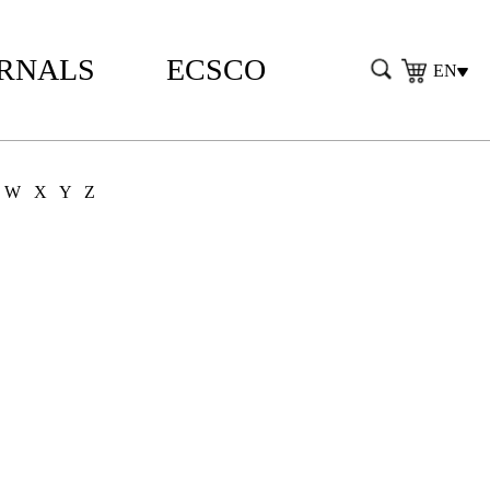
RNALS
ECSCO
EN
W
X
Y
Z