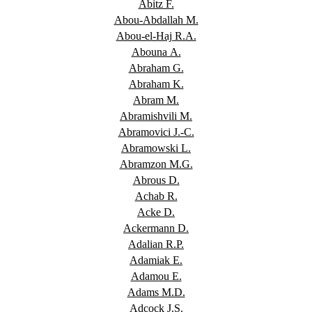
Abitz F.
Abou-Abdallah M.
Abou-el-Haj R.A.
Abouna A.
Abraham G.
Abraham K.
Abram M.
Abramishvili M.
Abramovici J.-C.
Abramowski L.
Abramzon M.G.
Abrous D.
Achab R.
Acke D.
Ackermann D.
Adalian R.P.
Adamiak E.
Adamou E.
Adams M.D.
Adcock J.S.