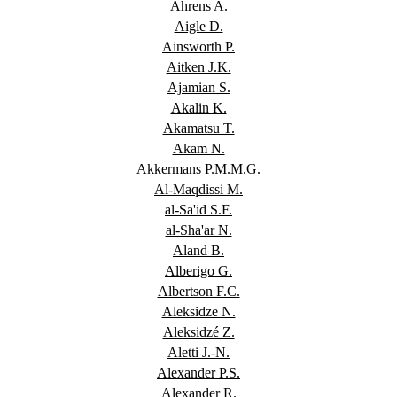
Ahrens A.
Aigle D.
Ainsworth P.
Aitken J.K.
Ajamian S.
Akalin K.
Akamatsu T.
Akam N.
Akkermans P.M.M.G.
Al-Maqdissi M.
al-Sa'id S.F.
al-Sha'ar N.
Aland B.
Alberigo G.
Albertson F.C.
Aleksidze N.
Aleksidzé Z.
Aletti J.-N.
Alexander P.S.
Alexander R.