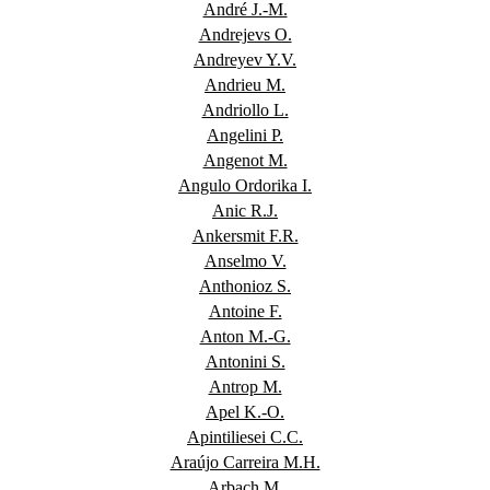
André J.-M.
Andrejevs O.
Andreyev Y.V.
Andrieu M.
Andriollo L.
Angelini P.
Angenot M.
Angulo Ordorika I.
Anic R.J.
Ankersmit F.R.
Anselmo V.
Anthonioz S.
Antoine F.
Anton M.-G.
Antonini S.
Antrop M.
Apel K.-O.
Apintiliesei C.C.
Araújo Carreira M.H.
Arbach M.