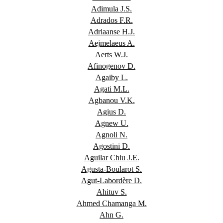
Adimula J.S.
Adrados F.R.
Adriaanse H.J.
Aejmelaeus A.
Aerts W.J.
Afinogenov D.
Agaiby L.
Agati M.L.
Agbanou V.K.
Agius D.
Agnew U.
Agnoli N.
Agostini D.
Aguilar Chiu J.E.
Agusta-Boularot S.
Agut-Labordère D.
Ahituv S.
Ahmed Chamanga M.
Ahn G.