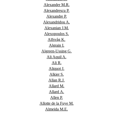
Alexander M.R.
Alexandrescu P.
Alexandre P.
Alexandridou A.
Alexanian J.M.
Alexopoulos S.
Alfsvåg K.
Algrain I.
Algreen-Ussing G.
Ali Aquil A.
Ali R.
Aliquot J.
Alkier S.
Allan R.J.
Allard M.
Allard A.
Allen P.
Allotte de la Fuye M.
Almeida M.E.