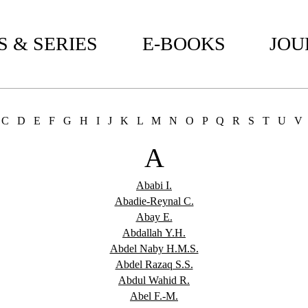
 & SERIES
E-BOOKS
JOU
C
D
E
F
G
H
I
J
K
L
M
N
O
P
Q
R
S
T
U
V
A
Ababi I.
Abadie-Reynal C.
Abay E.
Abdallah Y.H.
Abdel Naby H.M.S.
Abdel Razaq S.S.
Abdul Wahid R.
Abel F.-M.