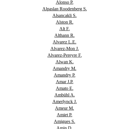
Alonso P.
Alpaslan Roodenberg S.
Alsancakli S.
Alston R.
Alt F.
Althann R.
Alvarez L.E.
Alvarez-Mon J.
Alvarez-Pereyre F.
Alwan K.
Amandry M.
Amandry P.
Amar J.P.
Amato E.
Ambühl A.
Amerlynck J.
Ameur M.
Amiet P.
Amigues S.
Amin D.