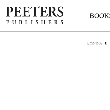
BOOKS
jump to
A
B