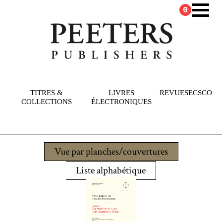
0
TITRES &
LIVRES
REVUES
ECSCO
COLLECTIONS
ÉLECTRONIQUES
Vue par planches/couvertures
Liste alphabétique