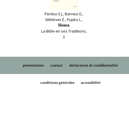
Pentiuc E.J., Barnea G.,
Méténier É., Popko L.,
Hosea
La Bible en ses Traditions,
3
présentation
contact
déclaration de confidentialité
conditions générales
accessibilité