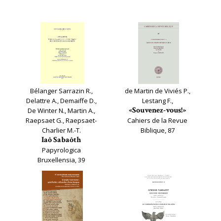
Bélanger Sarrazin R.,
de Martin de Viviés P.,
Delattre A., Demaiffe D.,
Lestang F.,
«Souvenez-vous!»
De Winter N., Martin A.,
Raepsaet G., Raepsaet-
Cahiers de la Revue
Charlier M.-T.
Biblique, 87
Iaô Sabaôth
Papyrologica
Bruxellensia, 39