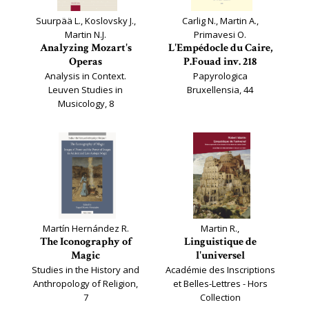
Suurpää L., Koslovsky J.,
Carlig N., Martin A.,
Martin N.J.
Primavesi O.
Analyzing Mozart's
L'Empédocle du Caire,
Operas
P.Fouad inv. 218
Analysis in Context.
Papyrologica
Leuven Studies in
Bruxellensia, 44
Musicology, 8
Martín Hernández R.
Martin R.,
The Iconography of
Linguistique de
Magic
l'universel
Studies in the History and
Académie des Inscriptions
Anthropology of Religion,
et Belles-Lettres - Hors
7
Collection