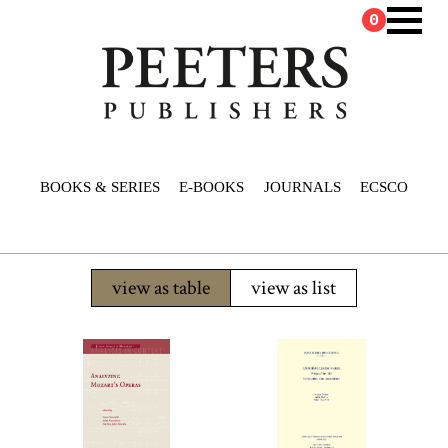
0
BOOKS & SERIES
E-BOOKS
JOURNALS
ECSCO
view as table
view as list