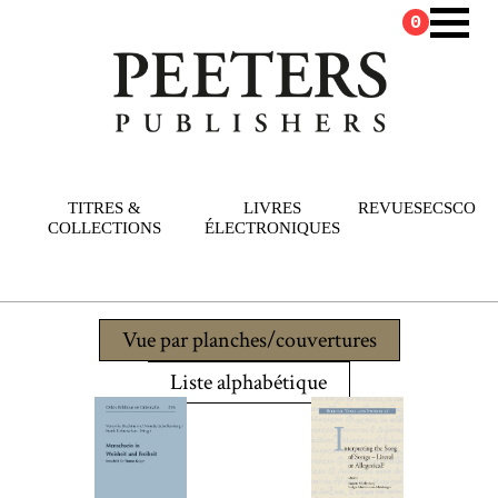
0
TITRES &
LIVRES
REVUES
ECSCO
COLLECTIONS
ÉLECTRONIQUES
Vue par planches/couvertures
Liste alphabétique