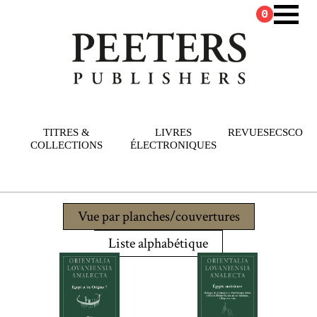
0
TITRES &
LIVRES
REVUES
ECSCO
COLLECTIONS
ÉLECTRONIQUES
Vue par planches/couvertures
Liste alphabétique