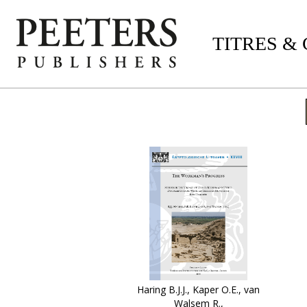
TITRES &
Haring B.J.J., Kaper O.E., van
Walsem R.,