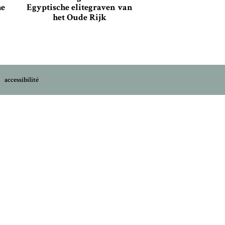
he
Egyptische elitegraven van
het Oude Rijk
accessibilité