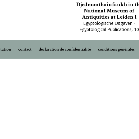
Djedmonthuiufankh in t
National Museum of
Antiquities at Leiden I
Egyptologische Uitgaven -
Egyptological Publications, 10
tation
contact
déclaration de confidentialité
conditions générales