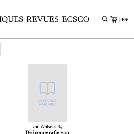
IQUES
REVUES
ECSCO
FR
van Walsem R.,
De iconografie van