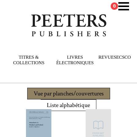
0
TITRES &
LIVRES
REVUES
ECSCO
COLLECTIONS
ÉLECTRONIQUES
Vue par planches/couvertures
Liste alphabétique