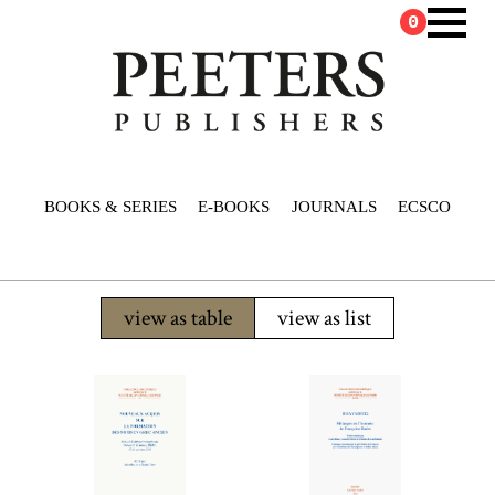
0
BOOKS & SERIES
E-BOOKS
JOURNALS
ECSCO
view as table
view as list