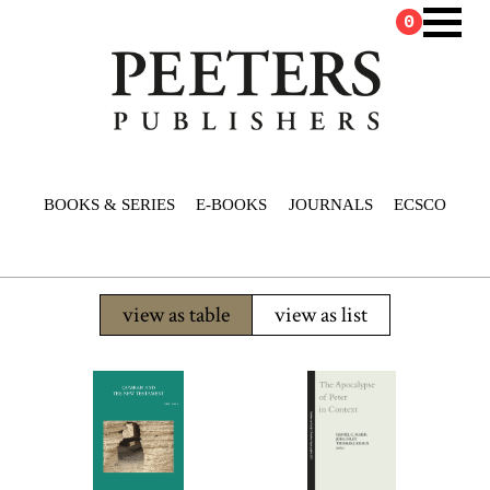
0
BOOKS & SERIES
E-BOOKS
JOURNALS
ECSCO
view as table
view as list