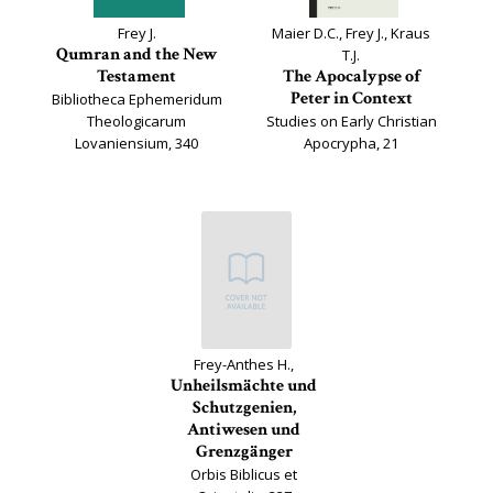
Frey J.
Maier D.C., Frey J., Kraus
Qumran and the New
T.J.
Testament
The Apocalypse of
Peter in Context
Bibliotheca Ephemeridum
Theologicarum
Studies on Early Christian
Lovaniensium, 340
Apocrypha, 21
Frey-Anthes H.,
Unheilsmächte und
Schutzgenien,
Antiwesen und
Grenzgänger
Orbis Biblicus et