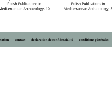
Polish Publications in
Polish Publications in
Mediterranean Archaeology, 10
Mediterranean Archaeology, 
tation
contact
déclaration de confidentialité
conditions générales