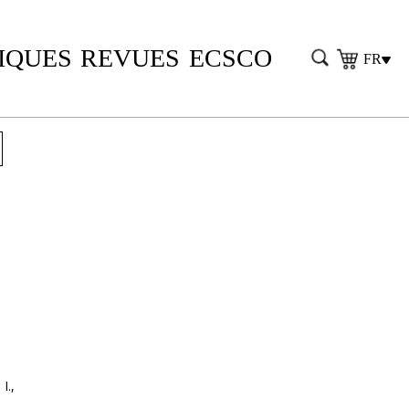
IQUES
REVUES
ECSCO
FR
I.,