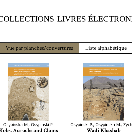
 COLLECTIONS
LIVRES ÉLECTRON
Vue par planches/couvertures
Liste alphabétique
Osypinska M., Osypinski P.
Osypinski P., Osypinska M., Zych 
Kobs, Aurochs and Clams
Wadi Khashab