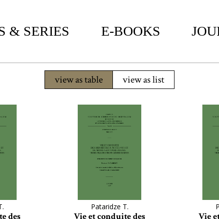
 & SERIES
E-BOOKS
JOU
view as table
view as list
T.
Pataridze T.
P
te des
Vie et conduite des
Vie e