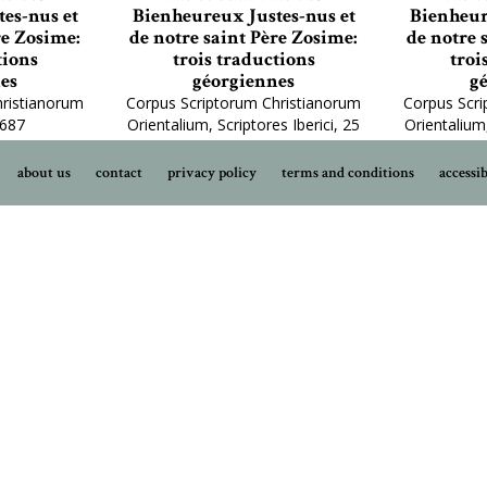
es-nus et
Bienheureux Justes-nus et
Bienheur
re Zosime:
de notre saint Père Zosime:
de notre 
tions
trois traductions
troi
es
géorgiennes
g
hristianorum
Corpus Scriptorum Christianorum
Corpus Scri
 687
Orientalium, Scriptores Iberici, 25
Orientalium,
about us
contact
privacy policy
terms and conditions
accessib