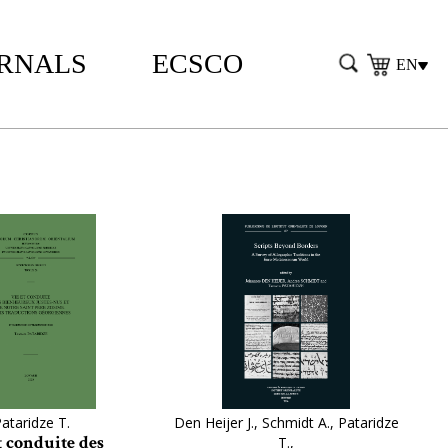
RNALS
ECSCO
EN
ataridze T.
Den Heijer J., Schmidt A., Pataridze
t conduite des
T.,