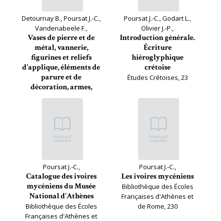
Detournay B., Poursat J.-C.,
Poursat J.-C., Godart L.,
Vandenabeele F.,
Olivier J.-P.,
Vases de pierre et de
Introduction générale.
métal, vannerie,
Écriture
figurines et reliefs
hiéroglyphique
d'applique, éléments de
crétoise
parure et de
Études Crétoises, 23
décoration, armes,
sceaux...
Études Crétoises, 26
Poursat J.-C.,
Poursat J.-C.,
Catalogue des ivoires
Les ivoires mycéniens
mycéniens du Musée
Bibliothèque des Écoles
National d'Athènes
Françaises d'Athènes et
Bibliothèque des Écoles
de Rome, 230
Françaises d'Athènes et