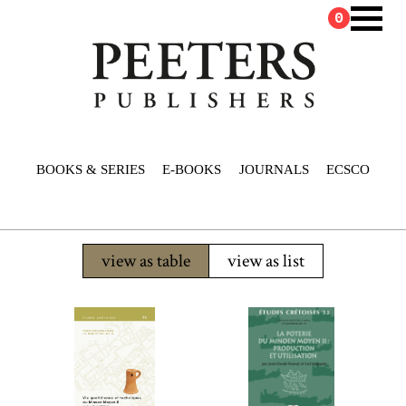
0
BOOKS & SERIES
E-BOOKS
JOURNALS
ECSCO
view as table
view as list