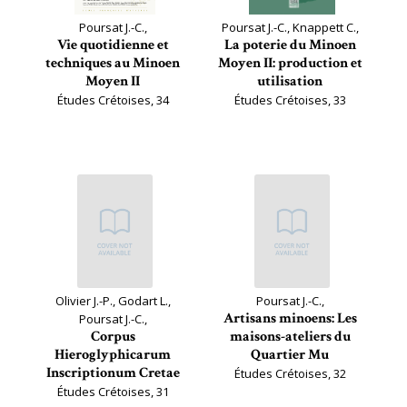
Poursat J.-C.,
Poursat J.-C., Knappett C.,
Vie quotidienne et
La poterie du Minoen
techniques au Minoen
Moyen II: production et
Moyen II
utilisation
Études Crétoises, 34
Études Crétoises, 33
Olivier J.-P., Godart L.,
Poursat J.-C.,
Artisans minoens: Les
Poursat J.-C.,
Corpus
maisons-ateliers du
Hieroglyphicarum
Quartier Mu
Inscriptionum Cretae
Études Crétoises, 32
Études Crétoises, 31