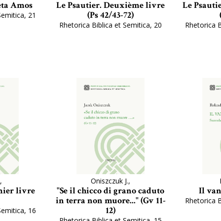
feta Amos
Le Psautier. Deuxième livre
Le Psautie
(Ps 42/43-72)
Semitica, 21
Rhetorica Biblica et Semitica, 20
Rhetorica B
,
Oniszczuk J.,
mier livre
"Se il chicco di grano caduto
Il va
in terra non muore..." (Gv 11-
Rhetorica B
12)
Semitica, 16
Rhetorica Biblica et Semitica, 15