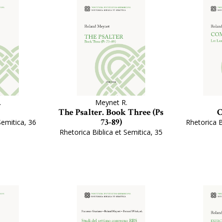
.
Meynet R.
The Psalter. Book Three (Ps
C
73-89)
Semitica, 36
Rhetorica B
Rhetorica Biblica et Semitica, 35