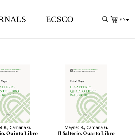
RNALS
ECSCO
EN
t R., Camana G.
Meynet R., Camana G.
rio. Quinto Libro
Il Salterio. Quarto Libro