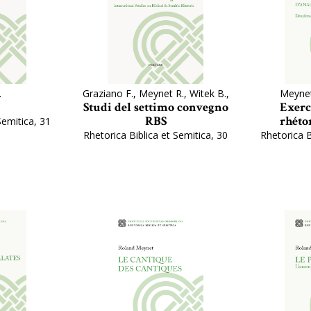
.
Graziano F., Meynet R., Witek B.,
Meynet 
Studi del settimo convegno
Exerc
RBS
rhéto
Semitica, 31
Rhetorica Biblica et Semitica, 30
Rhetorica B