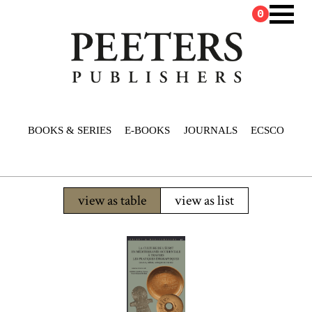
0
BOOKS & SERIES
E-BOOKS
JOURNALS
ECSCO
view as table
view as list