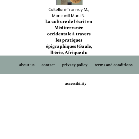
Coltelloni-Trannoy M.,
Moncunill Marti N.
La culture de l'écrit en
Méditerranée
occidentale à travers
les pratiques
épigraphiques (Gaule,
Ibérie, Afrique du
Nord)
about us
contact
privacy policy
terms and conditions
Orient & Méditerranée, 41
accessibility