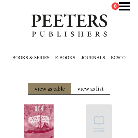
0
BOOKS & SERIES
E-BOOKS
JOURNALS
ECSCO
view as table
view as list