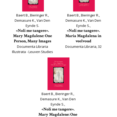
Baert B., Bieringer R.,
Baert B., Bieringer R.,
Demasure K., Van Den
Demasure K., Van Den
Eynde S.
Eynde S.,
«Noli me tangere».
«Noli me tangere».
Mary Magdalene: One
Maria Magdalena in
Person, Many Images
veelvoud
Documenta Libraria
Documenta Libraria, 32
Illustrata - Leuven Studies
on Book Culture, 32*
Baert B., Bieringer R.,
Demasure K., Van Den
Eynde S.,
«Noli me tangere».
Mary Magdalene: One